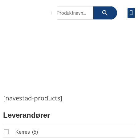
Vå
VÅRE PRODUKTER
Vare produkter
>
[navestad-products]
Leverandører
Kerres
(5)