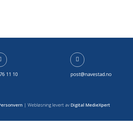
76 11 10
post@navestad.no
Personvern
| Webløsning levert av
Digital MedieXpert