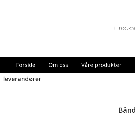
Forside
Om oss
Våre produkter
leverandører
>
Products
>
Båndsager
Bånd