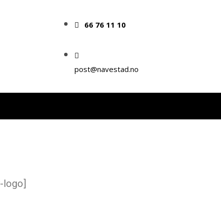
66 76 11 10
post@navestad.no
-logo]