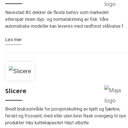
Navestad AS dekker de fleste behov som markedet
etterspør innen dyp- og normalskinning av fisk. Våre
automatiske modeller kan leveres med nedfrest stålvalse for
høyere utbytte ved dypskinning, og fotocellestyrt
Les mer
kuttekontroll som gir høyere utbytte ved…
Slicere
Bredt bruksområde for porsjonskutting av kjøtt og fjærkre,
ferskt og frossent, med eller uten bein Rask overgang til nye
produkter Høy kuttekapasitet Høyt utbytte