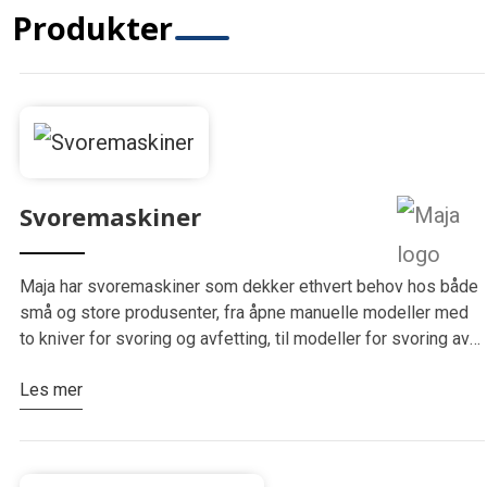
Produkter
Svoremaskiner
Maja har svoremaskiner som dekker ethvert behov hos både
små og store produsenter, fra åpne manuelle modeller med
to kniver for svoring og avfetting, til modeller for svoring av
ulike stykningsdeler og kotelettkammer. Alle modeller
Les mer
leveres…