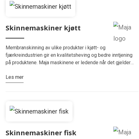
Skinnemaskiner kjøtt
Membranskinning av ulike produkter i kjøtt- og
fjærkreindustrien gir en kvalitetsheving og bedre inntjening
på produktene. Maja maskinene er ledende når det gjelder
utbytte, ergonomiske og rengjøringsvennlige løsninger. Vi
Les mer
fører et bredt utvalg av modeller, fra…
Skinnemaskiner fisk