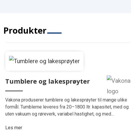
Produkter
Tumblere og lakesprøyter
Vakona produserer tumblere og lakesprøyter til mange ulike
formål. Tumblerne leveres fra 20–1800 ltr. kapasitet, med og
uten vakuum og røreverk, variabel hastighet, og med
spesialtilpasninger til de ulike produksjonsformål.
Les mer
Lakesprøytene leveres fra 17 til 184…