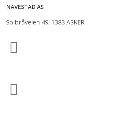
NAVESTAD AS
Solbråveien 49, 1383 ASKER
66 76 11 10
post@navestad.no
Salgsbetingelser