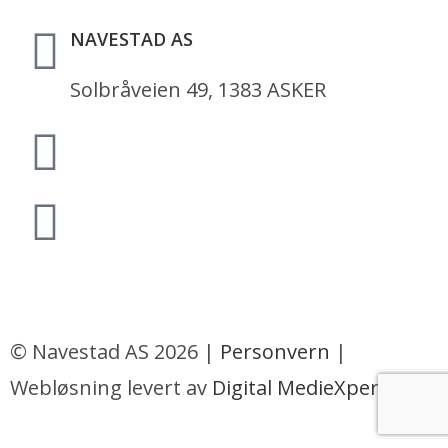
NAVESTAD AS
Solbråveien 49, 1383 ASKER
66 76 11 10
post@navestad.no
Salgsbetingelser
© Navestad AS 2026 |
Personvern
|
Webløsning levert av
Digital MedieXpert