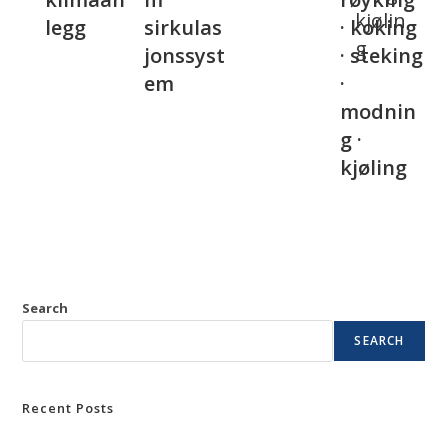
legg
sirkulas
· koking
jonssyst
· steking
em
·
modnin
g ·
kjøling
Search
SEARCH
Recent Posts