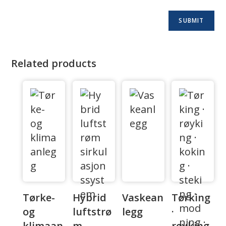
Related products
Tørke-
Hybrid
Vaskean
Tørking
og
luftstrø
legg
·
klimaan
m
røyking